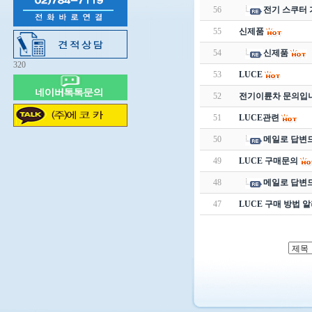
56
전기 스쿠터
55
신제품
54
신제품
320
53
LUCE
52
전기이륜차 문의입
51
LUCE관련
50
메일로 답변
49
LUCE 구매문의
48
메일로 답변
47
LUCE 구매 방법 알