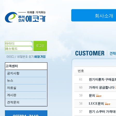
회사소개
고객센터
번호
공지사항
61
전기이륜차 구매검
뉴스
60
가격이 궁금합니다
자료실
게시판
59
문의
견적문의
58
LUCE문의
57
전기 스쿠터 가격대