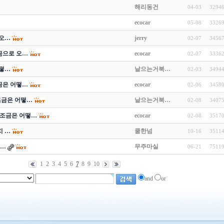
해리동건
04-03
3294
ecocar
05-08
3326
오…
jerry
02-07
3456
금으로 오…
ecocar
02-07
3336
떻…
날으는거북…
02-03
3494
금은 어떻…
ecocar
02-06
3458
조금은 어떻…
날으는거북…
02-08
3407
보조금은 어떻…
ecocar
02-08
3517
 …
쿨한넘
10-16
3511
 …
무주마실
06-21
7511
1
2
3
4
5
6
7
8
9
10
and
or