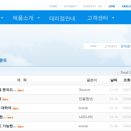
제품소개
고객센터
대리점안내
고객센터 ::
견적문
Total 
제 목
글쓴이
날짜
조회
금 문의드…
Answer
11-03
3302
여
안골청년
05-16
3298
에 대하여
ecocar
05-16
3300
한…
나미나미
04-19
3292
도 가능한…
ecocar
05-08
3300