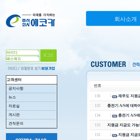
회사소개
고객센터
번호
공지사항
136
제주도 지원
뉴스
135
충전기 A/S에 대하
자료실
게시판
134
충전기 A/S
견적문의
133
지원금 지금도 가능
132
지원금 지금