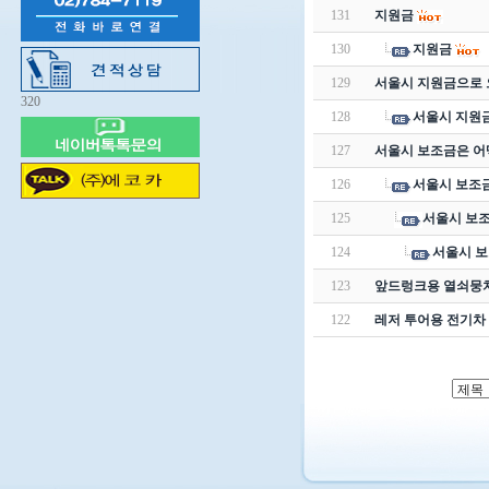
131
지원금
130
지원금
129
서울시 지원금으로 
320
128
서울시 지원
127
서울시 보조금은 어
126
서울시 보조
125
서울시 보
124
서울시 
123
앞드렁크용 열쇠뭉치
122
레저 투어용 전기차