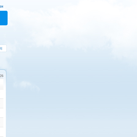
의
226
7
6
2
6
5