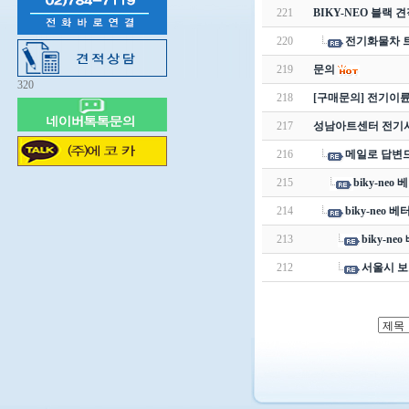
221
BIKY-NEO 블랙 
220
전기화물차 
219
문의
320
218
[구매문의] 전기이
217
성남아트센터 전기
216
메일로 답변
215
biky-ne
214
biky-neo 
213
biky-n
212
서울시 