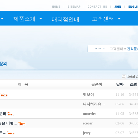
제품소개
고객센터
대리점안내
고객센터 ::
견적문
Total 
제 목
글쓴이
날짜
조회
팻보이
11-10
3466
나나하라슈…
05-06
3464
적문의
moterlee
11-05
3458
금은 어떻…
ecocar
02-06
3458
오…
jerry
02-07
3456