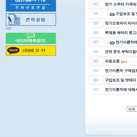
191
전기 스쿠터 가격대
190
구입보조 및 
189
전기오토바이 타이어
320
188
루체용 배터리 중고
187
전기이륜차에
186
견적 문의 부탁드립
185
자료요청
184
전기이륜차 구매검
183
구입보조 및 밧데리
182
전기이륜차에 대해서