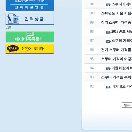
101
스쿠터가격
100
2018년도 서울 지
99
전기 스쿠터 가격좀
320
98
2018년도 
97
스쿠터 가격
96
전기 스쿠터 가격좀
95
스쿠터 가격이 어떻
94
이륜차값이 
93
스쿠터 가격좀 부탁
92
비키네오 가