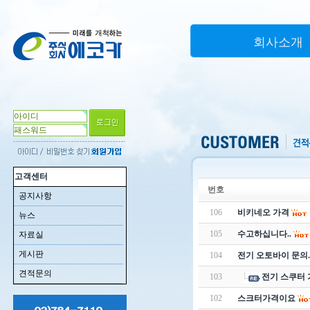
회사소개
고객센터
번호
공지사항
106
비키네오 가격
뉴스
105
수고하십니다..
자료실
게시판
104
전기 오토바이 문의.
견적문의
103
전기 스쿠터 
102
스크터가격이요