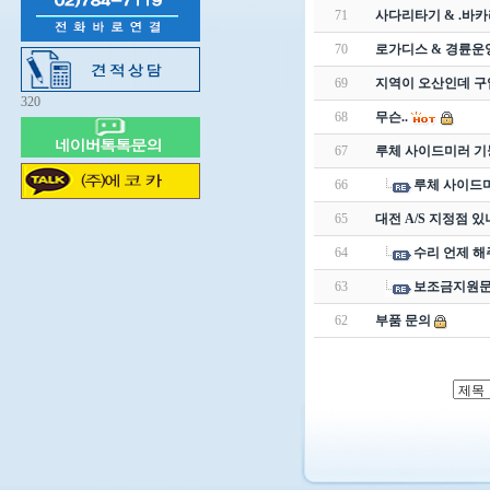
71
사다리타기 & .바
70
로가디스 & 경륜운
69
지역이 오산인데 구
320
68
무슨..
67
루체 사이드미러 기
66
루체 사이드
65
대전 A/S 지정점 
64
수리 언제 
63
보조금지원
62
부품 문의