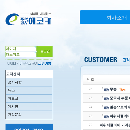
회사소개
고객센터
번호
공지사항
76
무슨..
뉴스
75
중국내 부품
자료실
게시판
74
일본으로의 
견적문의
73
파워서플라이
72
파워서플라이 가격은