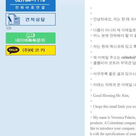
>
>
> 안녕하세요, 저는 한 때 
>
320
> 다름이 아니라 제 이메일
> 어느 분께 연락해야 할 지
>
> 저는 현재 멕시코에 있고 
>
> 제 이메일 주소는
cielindo@
> 콜롬비아 코트라 무역관 담당자
>
> 아무쪼록 좋은 결과 있으
>
> 아래는 저에게 온 이메일 
>
> Good Morning Mr. Kim,
>
> I hope this email finds you we
>
> My name is Veronica Palacio
products. A Colombian company 
like to introduce your company 
h with the specifications of y