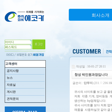
회사소개
고객센터
작성일 : 10-01-27 20:11
공지사항
창성 박인원과장입니다
뉴스
글쓴이 :
단무지
(211.♡.216.16
자료실
게시판
귀사의 사이트를 보고 글 올
저희 각종 기게, 장비등등 
견적문의
생산하는 frp업체입니다.
귀사 사이트를 보다 저희 업체에
재품을 사용하실것 같아 글 