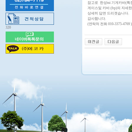
잠고로 한성tni 기게카바(
게이스및 카바 (frp)의 자
상세히 답면 드리겟습니다.
감사함니다.
(연락처 전화 010-3375-4769 )
320