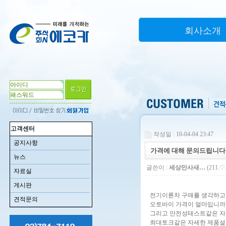
회사소개
고객센터
작성일 : 10-04-04 23:47
공지사항
가격에 대해 문의드립니다
뉴스
글쓴이 :
세상만사새…
(211.♡.
자료실
게시판
전기이륜차 구매를 생각하고
견적문의
오토바이 가격이 얼마입니까
그리고 안전성테스트같은 자
최대토크같은 자세한 제품설