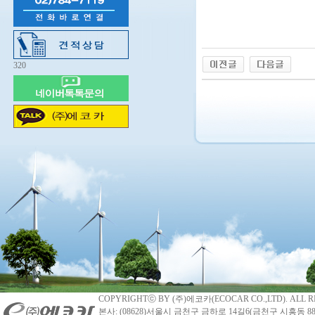
320
COPYRIGHTⓒ BY (주)에코카(ECOCAR CO.,LTD). ALL R
본사: (08628)서울시 금천구 금하로 14길6(금천구 시흥동 88