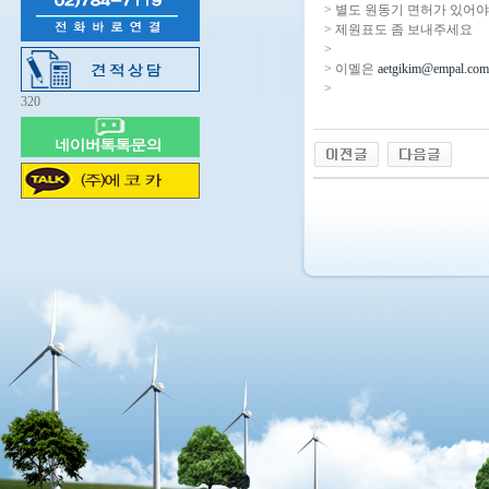
> 별도 원동기 면허가 있어야
> 제원표도 좀 보내주세요
>
> 이멜은
aetgikim@empal.com
>
320