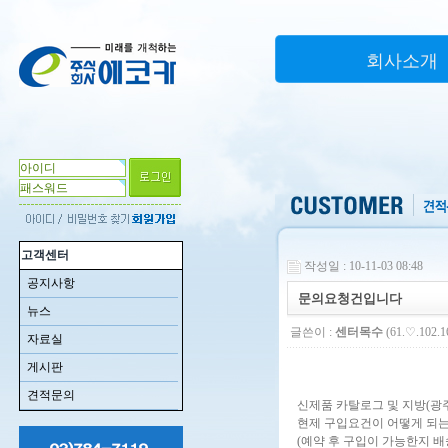
회사소개
고객센터
작성일 : 10-11-03 08:48
공지사항
문의요청건입니다
뉴스
글쓴이 :
센터목수
(61.♡.102.1
자료실
게시판
견적문의
신제품 카탈로그 및 지방(광
현제 구입요건이 어떻게 되
(예약 후 구입이 가능한지 