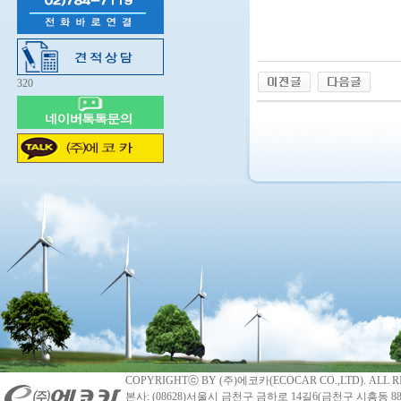
320
COPYRIGHTⓒ BY (주)에코카(ECOCAR CO.,LTD). ALL R
본사: (08628)서울시 금천구 금하로 14길6(금천구 시흥동 88