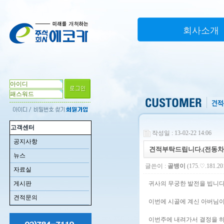
회사소개
고객센터
작성일 : 13-02-22 14:06
공지사항
견적부탁드립니다.(전동차
뉴스
글쓴이 :
골뱅이
(175.♡.181.20
자료실
게시판
귀사의 무궁한 발전을 빕니다
견적문의
이번에 시골에 계신 아버님이
이번주에 내려가서 결정을 하려