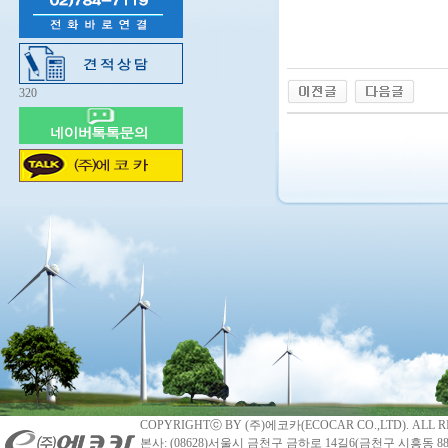
320
COPYRIGHTⓒ BY (주)에코카(ECOCAR CO.,LTD). ALL R
본사: (08628)서울시 금천구 금하로 14길6(금천구 시흥동 88