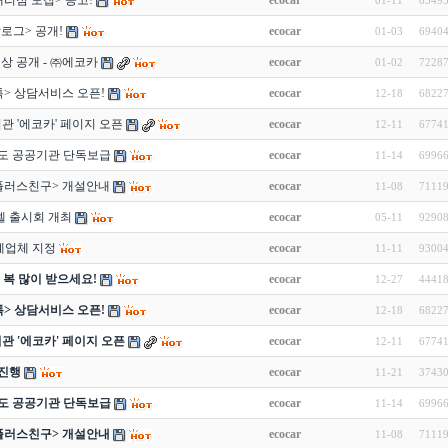
리점 모집> 공고!
ecocar
01-11
8349
달로그> 공개!
ecocar
01-03
6940
영상 공개 - ㈜에코카
ecocar
01-02
7228
> 상담서비스 오픈!
ecocar
12-18
6822
관 '에코카' 페이지 오픈
ecocar
12-11
6774
도 공공기관 단독보급
ecocar
11-14
6996
플러스친구> 개설안내
ecocar
11-08
7111
 출시회 개최
ecocar
05-11
9290
례업체 지정
ecocar
11-11
9300
해 복 많이 받으세요!
ecocar
12-27
4441
> 상담서비스 오픈!
ecocar
12-18
6822
관 '에코카' 페이지 오픈
ecocar
12-11
6774
진행
ecocar
11-21
3743
도 공공기관 단독보급
ecocar
11-14
6996
플러스친구> 개설안내
ecocar
11-08
7111