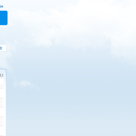
항
112
9
1
6
7
5