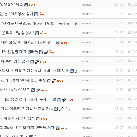
 업무협약 체결
ecocar
10-01
6265
 날 2018' 행사 참가
ecocar
09-17
6219
표 "생각을 바꾸면, 전기스쿠터 만한 이동수단…
ecocar
09-03
6015
티몬 라이브방송 실시!
ecocar
06-20
6238
국 대리점 및 AS 협력점 네트윅 안…
ecocar
06-14
6558
 TV 전광일 대표 인터뷰
ecocar
05-14
6460
이 루체 영상 공개
ecocar
05-03
6445
서울시, 친환경 전기이륜차’ 올해 500대 보급
ecocar
04-11
6464
 전기이륜차 500대 보급 추진
ecocar
04-09
6783
울산 kbs 뉴스' 보도
ecocar
03-30
6693
내 최초 승인 전기이륜차 ‘루체’ 개발
ecocar
03-21
6608
기업 '에코카' 전광일 대표를 만…
ecocar
03-16
7272
전기이륜차 시승회 참석
ecocar
03-15
6653
 3월호] 전광일 대표 인터뷰 게재
ecocar
03-07
6606