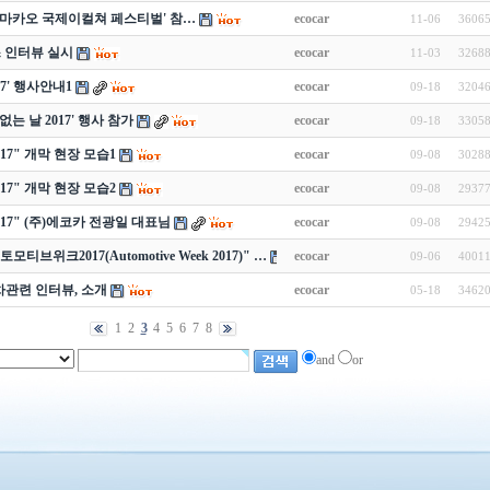
17 마카오 국제이컬쳐 페스티벌' 참…
ecocar
11-06
3606
스 인터뷰 실시
ecocar
11-03
3268
17' 행사안내1
ecocar
09-18
3204
없는 날 2017' 행사 참가
ecocar
09-18
3305
k2017" 개막 현장 모습1
ecocar
09-08
3028
k2017" 개막 현장 모습2
ecocar
09-08
2937
k2017" (주)에코카 전광일 대표님
ecocar
09-08
2942
토모티브위크2017(Automotive Week 2017)" …
ecocar
09-06
4001
차관련 인터뷰, 소개
ecocar
05-18
3462
1
2
3
4
5
6
7
8
and
or