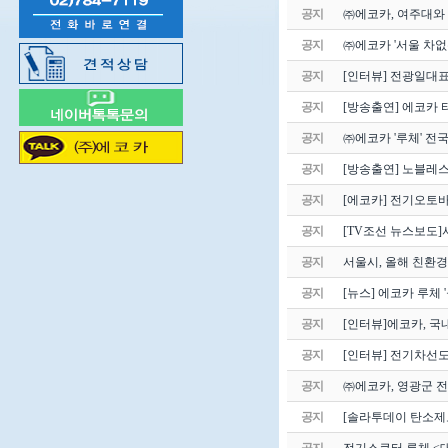
공지
㈜에코카, 여주대와
공지
㈜에코카 '서울 차없는
공지
[인터뷰] 전광일대
공지
[방송출연] 에코카 
공지
㈜에코카 '루체' 전
공지
[방송출연] 노블레스
공지
[에코카] 전기오토바
공지
[TV조선 뉴스보도]
공지
서울시, 올해 친환경
공지
[뉴스] 에코카 루체 '
공지
[인터뷰]에코카, 국
공지
[인터뷰] 전기차선도
공지
㈜에코카, 영광군 
공지
[솔라투데이 탄소제로