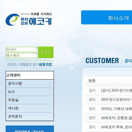
회사소개
고객센터
번호
공지사항
공지
[공지] 2019 전
뉴스
공지
2019 전기오토바이
자료실
게시판
공지
2019년, 기해년 새
견적문의
공지
㈜에코카, 친환경 글
공지
㈜에코카 루체, 온