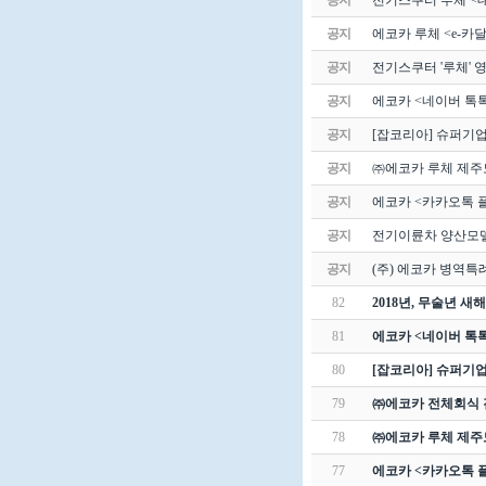
공지
전기스쿠터 루체 <대
공지
에코카 루체 <e-카
공지
전기스쿠터 '루체' 
공지
에코카 <네이버 톡톡
공지
[잡코리아] 슈퍼기업
공지
㈜에코카 루체 제주
공지
에코카 <카카오톡 
공지
전기이륜차 양산모델
공지
(주) 에코카 병역특
82
2018년, 무술년 새
81
에코카 <네이버 톡톡
80
[잡코리아] 슈퍼기업
79
㈜에코카 전체회식 
78
㈜에코카 루체 제주
77
에코카 <카카오톡 