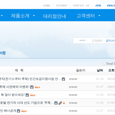
제품소개
고객센터
대리점안내
고객센터 ::
공지사
Total 
제 목
글쓴이
날짜
조회
기이륜차(전기스쿠터 루체) 민간보급지원사업 안…
ecocar
02-18
8624
 루체 사전예약 이벤트!
ecocar
01-07
6860
해 복 많이 받으세요!
ecocar
12-28
6573
로벌 전기차 시대 선도 기업으로 '주목…
ecocar
11-30
6738
라인 배너공개
ecocar
11-27
6321