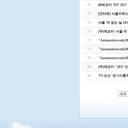
76
㈜에코카 'IEF 20
75
[인터뷰] 서울JOB
74
서울 '차 없는 날 20
73
(주)에코카 '서울 차 
72
"Automotivewee
71
"Automotivewee
70
"Automotivewee
69
(주)에코카 "2017 오
68
'TV조선' 전기이륜