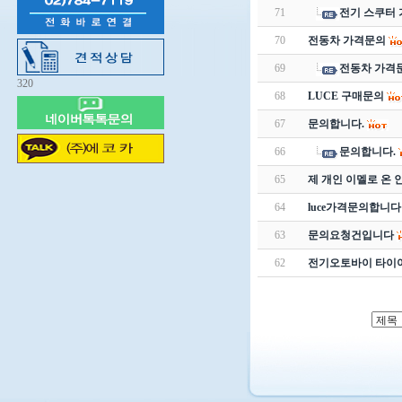
71
전기 스쿠터 
70
전동차 가격문의
69
전동차 가격
320
68
LUCE 구매문의
67
문의합니다.
66
문의합니다.
65
제 개인 이멜로 온 
64
luce가격문의합니다
63
문의요청건입니다
62
전기오토바이 타이어