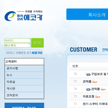
회사소개
고객센터
번호
공지사항
76
구입보조 및 
뉴스
75
견적좀
자료실
게시판
74
견적좀
견적문의
73
자료요청
72
전기 스쿠터 가격대