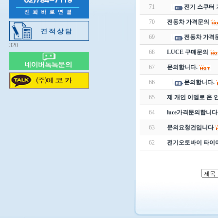
71
전기 스쿠터 
70
전동차 가격문의
69
전동차 가격
320
68
LUCE 구매문의
67
문의합니다.
66
문의합니다.
65
제 개인 이멜로 온 
64
luce가격문의합니다
63
문의요청건입니다
62
전기오토바이 타이어