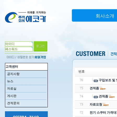
회사소개
고객센터
번호
공지사항
76
구입보조 및 
뉴스
75
견적좀
자료실
게시판
74
견적좀
견적문의
73
자료요청
72
전기 스쿠터 가격대